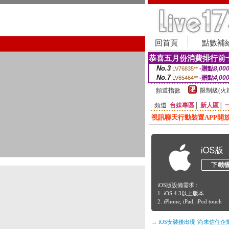
回首頁
點數補
恭喜五月份消費排行前十
No.3
-贈點
8,00
LV76835**
No.7
-贈點
4,00
LV65464**
頻道指數
限制級(火
頻道
台妹專區
│
新人區
│
視訊聊天行動裝置APP開
iOS版設備需求 :
1. iOS 4.3以上版本
2. iPhone, iPad, iPod touch
→ iOS安裝後出現 '尚未信任企