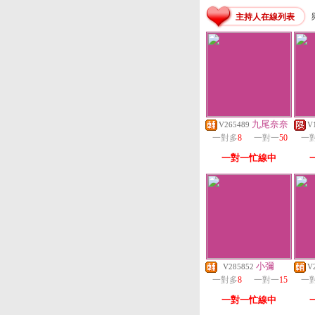
主持人在線列表
九尾奈奈
V265489
V
一對多
8
一對一
50
一
一對一忙線中
小彌
V285852
V
一對多
8
一對一
15
一
一對一忙線中