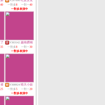
新鮮
吃貨女友
V297090
一
40
一對多
8
一對一
40
一對多表演中
來了
越南鑽稱
V303142
一
35
一對多
8
一對一
30
一對多表演中
使者
晴天小娃
V308924
一
25
一對多
5
一對一
20
一對多表演中