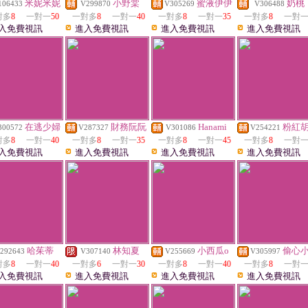
米妮米妮
小野棠
蜜液伊伊
奶桃
106433
V299870
V305269
V306488
對多
8
一對一
50
一對多
8
一對一
40
一對多
8
一對一
35
一對多
8
一對
入免費視訊
進入免費視訊
進入免費視訊
進入免費視訊
在逃少婦
財務阮阮
Hanami
粉紅
300572
V287327
V301086
V254221
對多
8
一對一
40
一對多
8
一對一
35
一對多
8
一對一
45
一對多
8
一對
入免費視訊
進入免費視訊
進入免費視訊
進入免費視訊
哈茱蒂
林知夏
小西瓜o
偷心
292643
V307140
V255669
V305997
對多
8
一對一
40
一對多
6
一對一
30
一對多
8
一對一
40
一對多
8
一對
入免費視訊
進入免費視訊
進入免費視訊
進入免費視訊