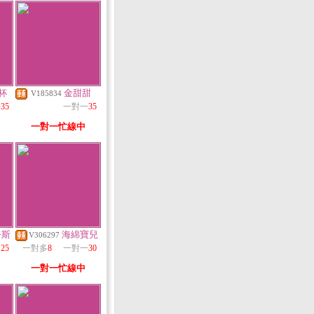
杯
金甜甜
V185834
一
35
一對一
35
一對一忙線中
奈斯
海綿寶兒
V306297
一
25
一對多
8
一對一
30
一對一忙線中