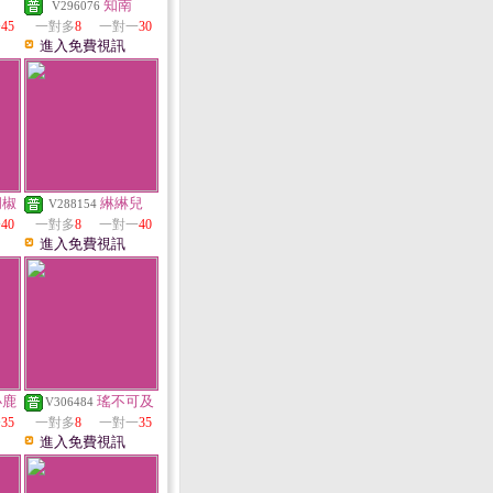
知南
V296076
一
45
一對多
8
一對一
30
進入免費視訊
胡椒
綝綝兒
V288154
一
40
一對多
8
一對一
40
進入免費視訊
小鹿
瑤不可及
V306484
一
35
一對多
8
一對一
35
進入免費視訊