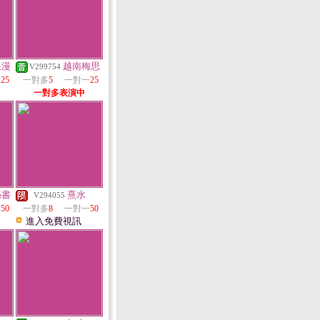
浪漫
越南梅思
V299754
一
25
一對多
5
一對一
25
一對多表演中
秘書
熹水
V294055
一
50
一對多
8
一對一
50
進入免費視訊