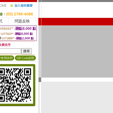
式
問題反映
-贈點
9,000
點
LV59343**
-贈點
5,000
點
LV77023**
0
-贈點
1,000
點
LV71888**
收費排序
P使用說明
QR Code說明