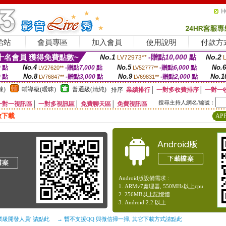
給站
會員專區
加入會員
使用說明
付款方
名會員 獲得免費點數~
No.1
-贈點
10,000
點
No.2
LV72973**
No.4
No.5
No.6
0
點
-贈點
7,000
點
-贈點
6,000
點
LV27620**
LV52777**
No.8
No.9
No.1
0
點
-贈點
3,000
點
-贈點
2,000
點
LV76847**
LV69831**
辣)
輔導級(曖昧)
普通級(清純)
排序
業績排行
│
一對多收費排序
│
一對一
搜尋主持人網名/編號：
一對一視訊區
│
一對多視訊區
│
免費聊天區
│
免費視訊區
放下載
AP
Android版設備需求 :
1. ARMv7處理器, 550MHz以上cpu
2. 256MB以上記憶體
3. Android 2.2 以上
業級開發人員' 請點此
→ 暫不支援QQ 與微信掃一掃, 其它下載方式請點此