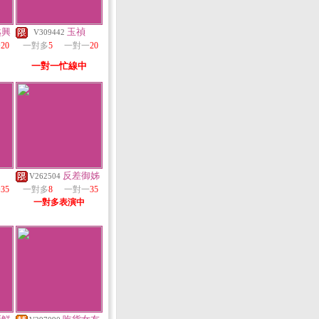
越興
玉禎
V309442
一
20
一對多
5
一對一
20
一對一忙線中
反差御姊
V262504
一
35
一對多
8
一對一
35
一對多表演中