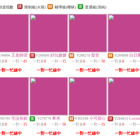
頻道指數
限制級(火辣)
輔導級(曖昧)
普通級(清純)
王老師珺
好玩嫂嫂
梨安
白日
194896
V290606
V288270
V289898
對多
8
一對一
45
一對多
8
一對一
35
一對多
8
一對一
50
一對多
8
一對
一對一忙線中
一對一忙線中
一對一忙線中
一對一忙線中
宅沒有錯
希米
小可甜心
Coisin
295795
V279776
V302109
V264655
對多
8
一對一
35
一對多
8
一對一
50
一對多
8
一對一
35
一對多
8
一對
一對一忙線中
一對一忙線中
一對一忙線中
一對一忙線中