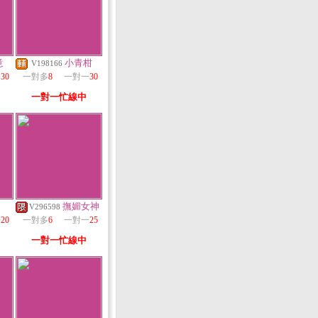
意
小青柑
V198166
一
30
一對多
8
一對一
30
一對一忙線中
撫媚女神
V296598
一
20
一對多
6
一對一
25
一對一忙線中